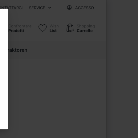
ONTATTARCI
SERVICE
ACCESSO
Confrontare
Wish
Shopping
Prodotti
List
Carrello
 Extraktoren