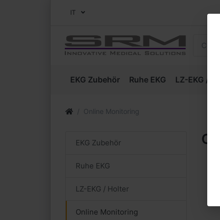
IT
EKG Zubehör
Ruhe EKG
LZ-EKG / Ho
Online Monitoring
On
EKG Zubehör
Ruhe EKG
LZ-EKG / Holter
Online Monitoring