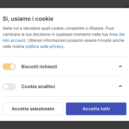
C
Sì, usiamo i cookie
Siete voi a decidere quali cookie consentire o rifiutare. Puoi
cambiare la tua decisione in qualsiasi momento nella tua
Area del
mio account
. Ulteriori informazioni possono essere trovate anche
nella nostra
politica sulla privacy
.
lter
Online Monitoring
Software
Stents
Katheter &
Biscotti richiesti
line Monitoring
Cookie analitici
Accetta selezionato
Accetta tutti