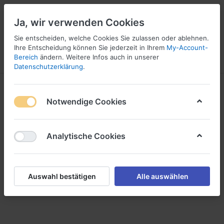
Ja, wir verwenden Cookies
Sie entscheiden, welche Cookies Sie zulassen oder ablehnen.
Ihre Entscheidung können Sie jederzeit in Ihrem
My-Account-
Bereich
ändern. Weitere Infos auch in unserer
Menü
Anmelden
Vergleichen
Wunschliste
Warenkorb
Datenschutzerklärung
.
Zahlungsarten
Notwendige Cookies
Fügen Sie Informationen zu Zahlungsarten hier ein. Diesen
Text können Sie auch im Administrations-Bereich
Analytische Cookies
editieren.
Auswahl bestätigen
Alle auswählen