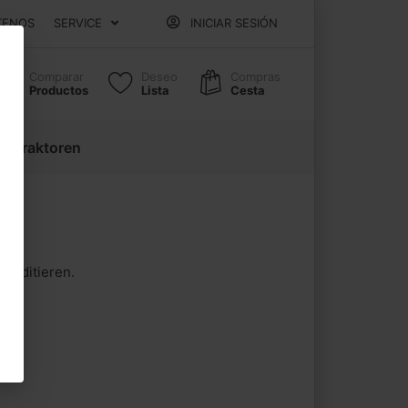
TENOS
SERVICE
INICIAR SESIÓN
Comparar
Deseo
Compras
Productos
Lista
Cesta
 Extraktoren
h editieren.