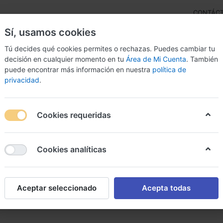
CONTÁC
Sí, usamos cookies
Tú decides qué cookies permites o rechazas. Puedes cambiar tu
decisión en cualquier momento en tu
Área de Mi Cuenta
. También
puede encontrar más información en nuestra
política de
privacidad
.
lter
Online Monitoring
Software
Stents
Katheter &
Cookies requeridas
er ein. Diesen Text können Sie auch im Administrations-Bereic
Cookies analíticas
Aceptar seleccionado
Acepta todas