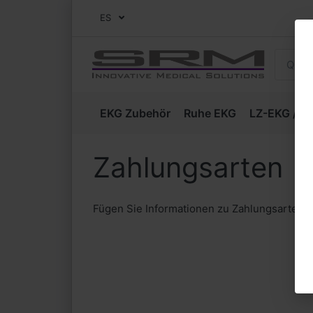
ES
EKG Zubehör
Ruhe EKG
LZ-EKG / Ho
Zahlungsarten
Fügen Sie Informationen zu Zahlungsarten hi